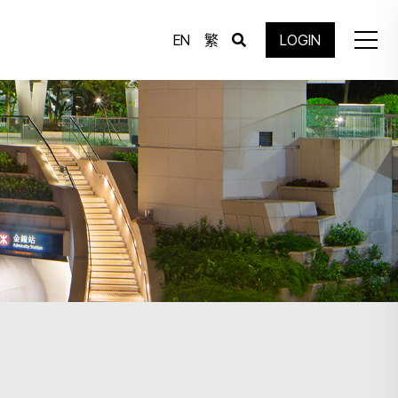
EN
繁
LOGIN