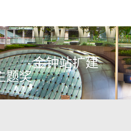
金钟站扩建
主题奖