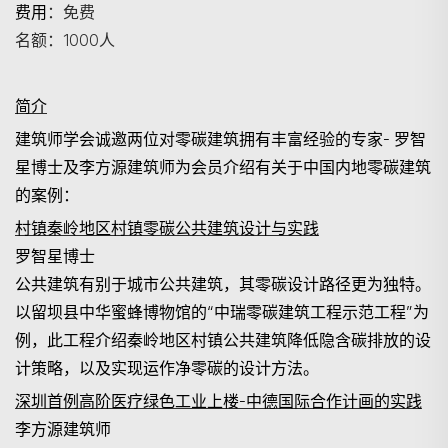
费用
：免费
名额：1000人
简介
建筑师学会
诚
邀两位对
零碳建筑
拥有丰富
经验的专家
-
罗智
星博士及李方源建筑师为
会员
介绍有关于中国内地零碳建筑
的案例：
村镇秦岭地区村镇零碳公共建筑设计与实践
罗智星博士
公共建筑有别于城市公共建筑，其零碳设计路径更为独特。
以留坝县中华蜜蜂博物馆的“中瑞零碳建筑工程示范工程”为
例，此
工程
介绍秦岭地区村镇公共建筑降低隐含碳排放的设
计策略，以及实现运作净零碳的设计方法。
深圳首例高阶医疗绿色工业上楼
-
中德国际合作计画的实践
李方源建筑师