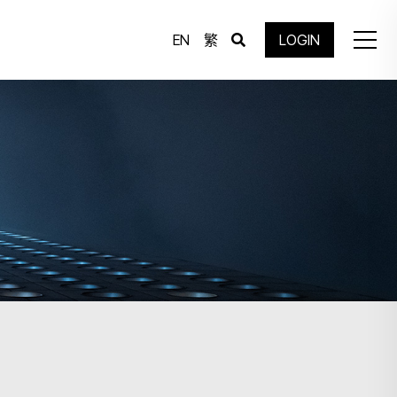
EN
繁
LOGIN