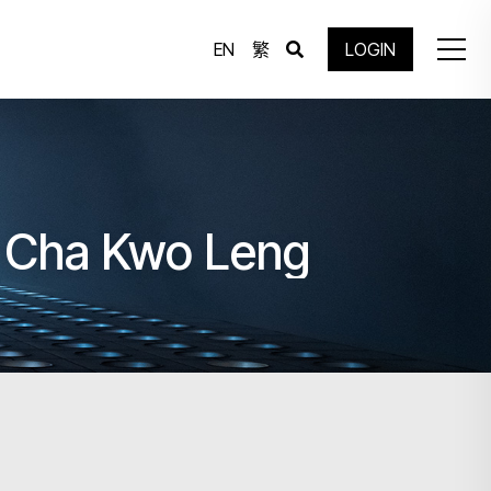
EN
繁
LOGIN
t Cha Kwo Leng