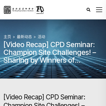
主页
最新动态
活动
[Video Recap] CPD Seminar:
Champion Site Challenges! –
Sharing by Winners of
Architectural Competitions
[Video Recap] CPD Seminar:
Champion Site Challenges! –