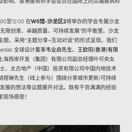
及影响、香港建筑师学会会员在国际上的尖端建筑科
至12:00 在
W5
馆
-
沙龙区
2
将举办的学会专属沙龙
“无限创意、卓越质量、可持续发展”的平衡里。沙龙
主题，采用“主题分享+互动对谈”的形式呈现。我们
das 全球设计董事
韦业启先生、王欧阳
(
香港
)
有限
上海西岸开发（集团）有限公司副总经理叶可央女
女士、太古地产（中国）投资有限公司中国内地技术
胡煜琳先生（线上参与）围绕分享城市更新/可持续
续发展的想法等议题展开对话。既有干货满满的经验
家现场感受！