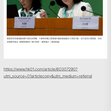
https://www.hk01.com/article/60307290?
utm_source=01articlecopy&utm_medium=referral