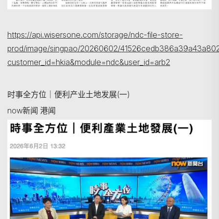
https://api.wisersone.com/storage/ndc-file-store-
prod/image/singpao/20260602/41526cedb386a39a43a802
customer_id=hkia&module=ndc&user_id=arb2
搜寻
时事全方位｜便利产业土地发展(一)
now新闻 港闻