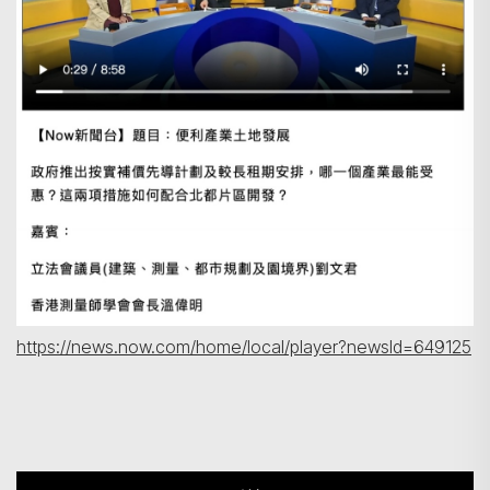
https://news.now.com/home/local/player?newsId=649125