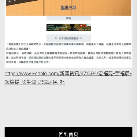
https://www.i-cable.com/新闻资讯/471394/宏福苑-劳福局-
领综援-长生津-职津居民-补
回到首页