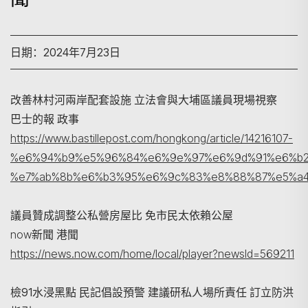
日期：2024年7月23日
改善林村河兩岸配套設施 立法會與大埔區議員現場視察
巴士的報 政事
https://www.bastillepost.com/hongkong/article/14216107-
%e6%94%b9%e5%96%84%e6%9e%97%e6%9d%91%e6%b2
%e7%ab%8b%e6%b3%95%e6%9c%83%e8%88%87%e5%a4
搜寻
議員贊成調整公私營房屋比 免市民太依賴公屋
now新聞 港聞
https://news.now.com/home/local/player?newsId=569211
檢91水浸黑點 民記倡設預警 建議研私人場所責任 訂立防洪