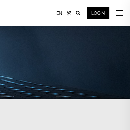
EN
繁
LOGIN