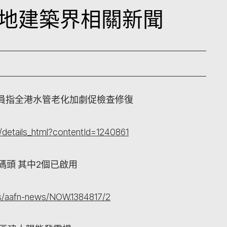
日本地建築界相關新聞
員指全港水管老化加劇促檢查修復
details_html?contentId=1240861
碼頭 其中2個已啟用
s/aafn-news/NOW.1384817/2