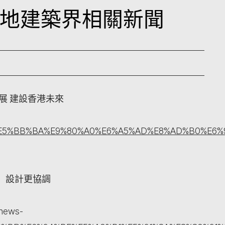
日本地建築界相關新聞
展 建設香港未來
/3843163/%E5%BB%BA%E9%80%A0%E6%A5%AD%E8%A
，設計更協調
/news-