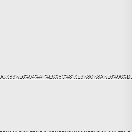
搜寻
D%B0%E6%9C%83%E6%94%AF%E6%8C%81%E3%80%8A%E