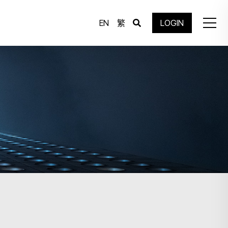
EN
繁
LOGIN