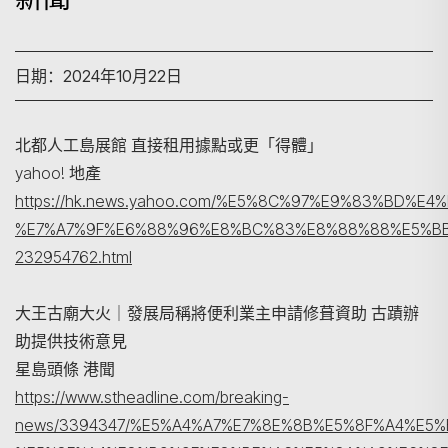
日期：2024年10月22日
北都人工島展館 直接租用據點或更「得體」
yahoo! 地產
https://hk.news.yahoo.com/%E5%8C%97%E9%83%BD%
%E7%A7%9F%E6%88%96%E8%BC%83%E8%88%88%E5%B
搜寻
232954762.html
大王古廟大火｜發展局稱將便利業主申請修葺資助 古蹟辦
助提供技術意見
星島頭條 港聞
https://www.stheadline.com/breaking-
news/3394347/%E5%A4%A7%E7%8E%8B%E5%8F%A4%E