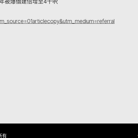
早年被爆僭建倍增至4千呎
tm_source=01articlecopy&utm_medium=referral
所有