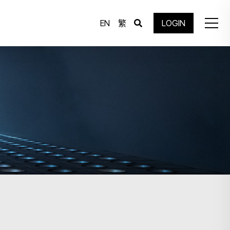
EN
繁
LOGIN