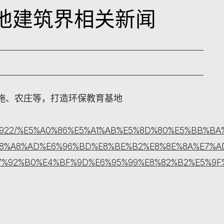
日本地建筑界相关新闻
施、农庄等，打造环保教育基地
ety/3429922/%E5%A0%86%E5%A1%AB%E5%8D%80%E5
8%A8%AD%E6%96%BD%E8%BE%B2%E8%8E%8A%E7%A
7%92%B0%E4%BF%9D%E6%95%99%E8%82%B2%E5%9F