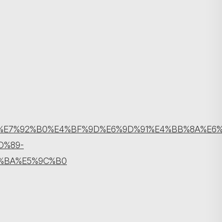
搜寻
%BB%BA%E7%92%B0%E4%BF%9D%E6%9D%91%E4%BB%8A%
D%89-
%BA%E5%9C%B0