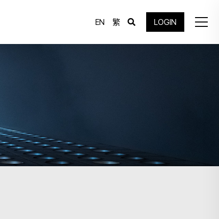
EN
繁
LOGIN