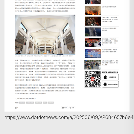
https://www.dotdotnews.com/a/202506/09/AP684657b6e4