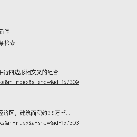
关新闻
词条检索
平行四边形相交叉的组合…
orks&m=index&a=show&id=157309
济区，建筑面积约3.8万㎡…
orks&m=index&a=show&id=157303