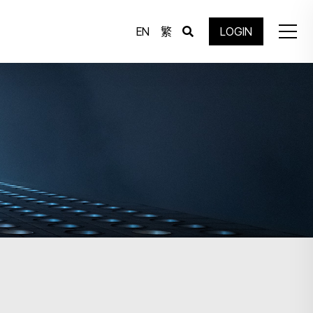
EN
繁
LOGIN