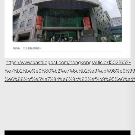
https://www.bastillepost.com/hongkong/article/15021652-
%e7%b2%be%e9%80%b2%e7%8d%b2%e9%ab%98%e9%9
%e6%88%bf%e5%a7%94%e6%9c%83%ef%b9%95%e6%ad