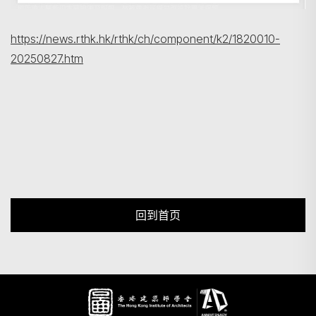
https://news.rthk.hk/rthk/ch/component/k2/1820010-
20250827.htm
回到首页