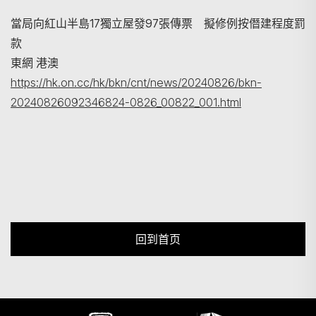
當局向紅山半島17獨立屋發97張傳票 擬修例按僭建程度罰
款
東網 港澳
https://hk.on.cc/hk/bkn/cnt/news/20240826/bkn-
20240826092346824-0826_00822_001.html
回到首页