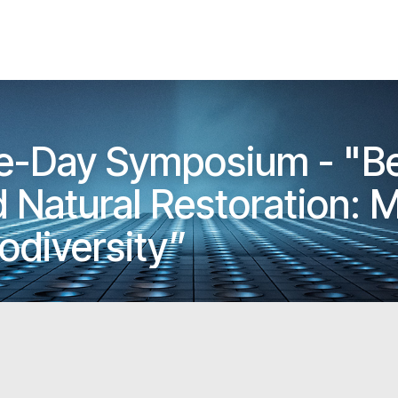
-Day Symposium - "B
Natural Restoration: M
odiversity”