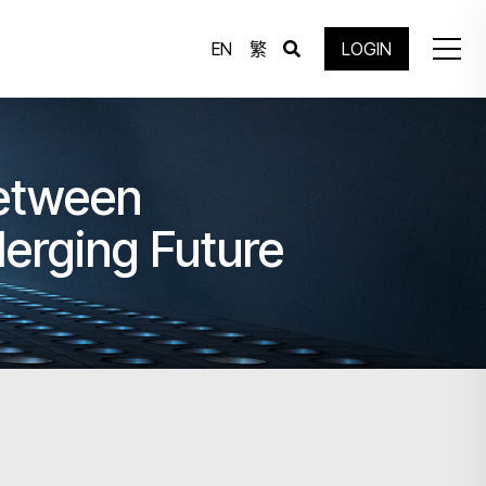
EN
繁
LOGIN
etween
erging Future