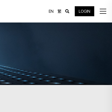
EN
繁
LOGIN