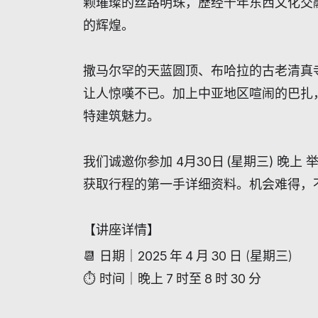
颗璀璨的丝路明珠，歷经千年东西文化交
的辉煌。
撒马尔罕的天蓝圆顶、布哈拉的古老清真
让人惊嘆不已。加上中亚地区喧闹的巴扎
特建筑魅力。
我们诚邀你参加
4
月
30
日
(
星期三
)
晚上
获取行程的第一手详细资料。机会难得，
【
讲座详情
】
📆
日期｜
2025
年
4
月
30
日
(
星期三
)
⏱️
时间｜
晚上
7
时至
8
时
30
分