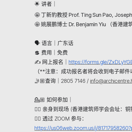
🌟
讲者｜
🤩
丁新豹教授
Prof. Ting Sun Pao, Josep
🤩
姚展鹏博士
Dr. Benjamin Yiu
（香港建
🗣️
语言｜广东话
💲
费用｜免费
✍️
网上报名｜
https://forms.gle/ZxDLy
（
**
注意：成功报名者将会收到电子邮件
🤳🏼
查询｜
2805 7146 /
info@archicentre.
💁🏼
如何参加｜
👉🏻
亲身到现场
(
香港建筑师学会会址：铜
👉🏻
透过
ZOOM
参与：
https://us06web.zoom.us/j/81717958260