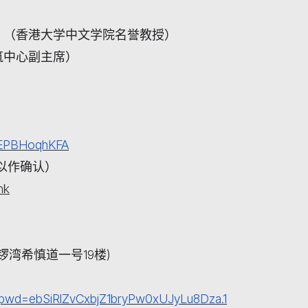
h
（香港大学中文学院名誉教授）
筑中心副主席）
YGEPBHoqhKFA
以作确认）
hk
锣湾希慎道一号
19
楼
)
?pwd=ebSiRlZvCxbjZ1bryPw0xUJyLu8Dza.1