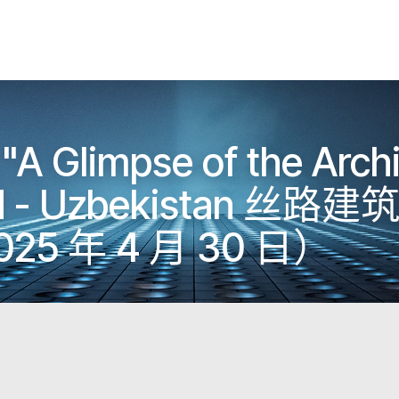
 "A Glimpse of the Arch
Road - Uzbekistan 
5 年 4 月 30 日）