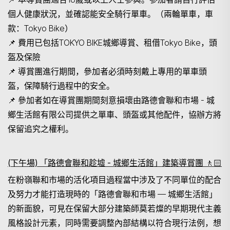
個人健康狀況，並確認能安全騎行單車。（兩輪單車，車
款：Tokyo Bike）
📌
費用已包括
TOKYO BIKE
城鄉導賞、租借
Tokyo Bike，頭
盔及保險
📌
導賞團進行期間，參加者必須時刻戴上專用的單車頭
盔，保障騎行過程中的安全。
📌
參加者如在導賞團期間刻意損壞由路德會聯和市場 - 城
鄉生活館有限公司提供之單車、頭盔或其他配件，協辦方將
保留追究之權利。
(下午場) 「路德會聯和趁墟 - 城鄉生活館」建築導賞團
🚶🏻
在粉嶺聯和市場的活化項目過程當中涉及了不同單位的配合
及努力才能打造現時的「路德會聯和市場
—
城鄉生活館」
的新面貌，可見在保留大部分建築師莫若燦的早期現代主義
風格設計元素，同時需要調整內部結構以符合現行法例，想