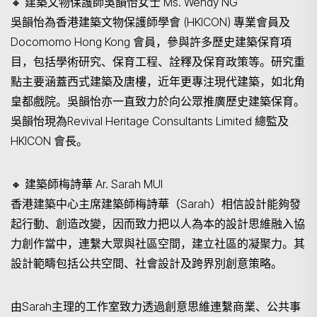
🔸
建築文物保護師吳韻怡女士 Ms. Wendy NG
吳韻怡為香港建築文物保護師學會 (HKICON) 專業會員及
Docomomo Hong Kong 會員，參與許多歷史建築保育項
目，包括學術研究、保育工程、詮釋及保育政策等。研究重
點主要涵蓋西式建築及唐樓，近年更專注現代建築，如北角
皇都戲院。吳韻怡亦一直致力於向公眾推廣歷史建築保育。
吳韻怡現為Revival Heritage Consultants Limited 總監及
HKICON 會長。
🔸
建築師梅詩華
Ar. Sarah MUI
香港建築中心主席建築師梅詩華（Sarah）相信設計能夠發
起行動、創造改變，因而致力把以人為本的設計思維融入協
力創作當中，連繫大眾與社區空間，建立社區的凝聚力。其
設計範疇包括公共空間、社會設計及跨界別創意策略。
由Sarah主理的工作室致力透過創意思維連繫商業、公共事