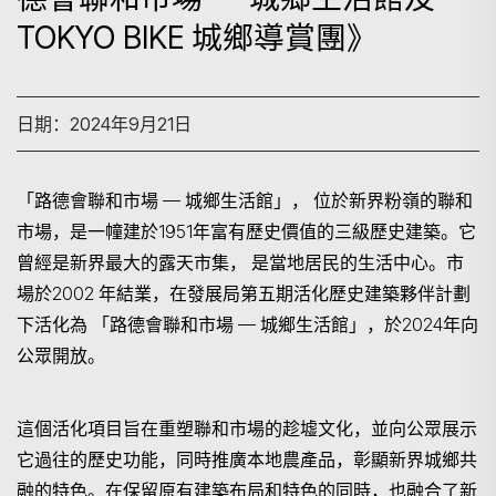
TOKYO BIKE 城鄉導賞團》
日期：2024年9月21日
「路德會聯和市場
—
城鄉生活館」，
位於新界粉嶺的聯和
市場，是一幢建於1951年富有歷史價值的三級歷史建築。它
曾經是新界最大的露天市集
，
是當地居民的生活中心。市
場於
2002 年結業，在發展局第五期活化歷史建築夥伴計劃
下活化為 「路德會聯和市場 — 城鄉生活館」，於2024年向
公眾開放。
這個活化項目旨在重塑聯和市場的趁墟文化，並向公眾展示
它過往的歷史功能，同時推廣本地農產品，彰顯新界城鄉共
融的特色。在保留原有建築布局和特色的同時，也融合了新