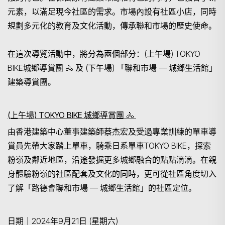
元素，以滿足現今社區的需求。市場內設有社區小店，同時
規劃多元化的教育及文化活動，傳承聯和市場的歷史使命。
在這次導覽活動中，將分為兩個部分：(上午場)
TOKYO
BIKE
城鄉導賞團
🚴
及
(下午場) 「聯和市場 — 城鄉生活館」
建築導賞團。
(上午場) TOKYO BIKE 城鄉導賞團
🚴
由香港建築中心董事建築師蔡杰宏及受過專業訓練的單車導
賞員先帶大家踏上單車，騎乘日系單車
TOKYO BIKE，探索
粉嶺及鄰近地區，沿途發掘更多城鄉融合的點點滴滴。在親
身體驗粉嶺的社區配套及文化的同時，更可從社區角度切入
了解「路德會聯和市場 — 城鄉生活館」的社區定位。
日期｜
2024年9月21日 (星期六)