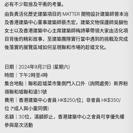
必有不少取捨及平衝的考量。
由負責活化歷史建築項目的
MATTER 開物設計建築師曾本治
及香港建築中心董事建築師蔡杰宏，建築文物保護師吳韻怡
女士以及香港建築中心主席建築師梅詩華帶領大家由活化項
目背後的精彩故事，至建築團隊實行當中遇到的挑戰及完成
後落實的展覽區域如何呈現聯和市場的趁墟文化。
日期｜
2024年9月21日 (星期六)
時間｜下午2時至4時
集合地點｜聯和趁墟菜市集側門入口外（詢問處旁）新界粉
嶺聯和墟聯和道51號
費用｜香港建築中心會員 HK$250/位；非會員 HK$350/
位 (*成人與小童同價)
名額｜30位，滿額即止，香港建築中心之會員可享優先權
參與是次活動