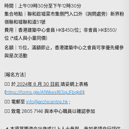
時間｜上午09時30分至下午12時30分
集合地點｜聯和趁墟菜市集側門入口外（詢問處旁）新界粉
嶺聯和墟聯和道51號
費用｜香港建築中心會員 HK$450/位；非會員 HK$550/
位 (*成人與小童同價)
名額｜
15位，滿額即止，香港建築中心之會員可享優先權參
與是次活動
[
報名方法
]
👉🏻
於
2024年 8 月 30 日前
填妥網上表格
(
https://forms.gle/A1Wkesf63qiJFbqk6
);
👉🏻
電郵至
info@archicentre.hk
;
👉🏻
致電
2805 7146 與本中心職員以確認參加
📌
本導賞團適合
18歲或以上人士參與。參加者請自行評估