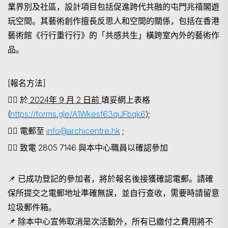
業界別及社區，設計項目包括促進跨代共融的屯門兆禧閣遊
玩空間。其藝術創作擅長反思人和空間的關係，包括在香港
藝術館《行行重行行》的「共感共生」橫跨室內外的藝術作
品。
[
報名方法
]
👉🏻
於
2024年 9 月 2 日前
填妥網上表格
(
https://forms.gle/A1Wkesf63qiJFbqk6
);
👉🏻
電郵至
info@archicentre.hk
;
👉🏻
致電
2805 7146 與本中心職員以確認參加
📌
已成功登記的參加者，將於報名後接獲確認電郵。請確
保所提交之電郵地址準確無誤，並自行查收，需要時請留意
垃圾郵件箱。
📌
除本中心宣佈取消是次活動外，所有已繳付之費用將不