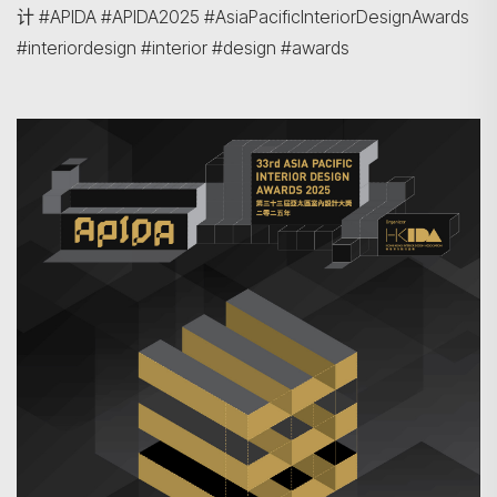
计 #APIDA #APIDA2025 #AsiaPacificInteriorDesignAwards
#interiordesign #interior #design #awards