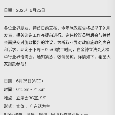
日期：2025年6月25日
各位业界朋友，特首日前宣布，今年施政报告将提早于9 月
发表，相关谘询工作亦提前进行。谢伟铨议员稍后会与特首
会面提交对施政报告的建议，为听取业界对政府施政的声音
和诉求，现定于下周三(25/6)放工时间，在金钟立法会大楼
举行业界谘询会。通知紧急，敬请见谅，详情如下，希望大
家踊跃参与！
日期：6月25日(WED)
时间：6:15pm - 7:15pm
地点：立法会9C室, 9/F
形式：实体 、广东话为主
对象: 建筑、测量、规划、园境及物管业界人士
搜寻