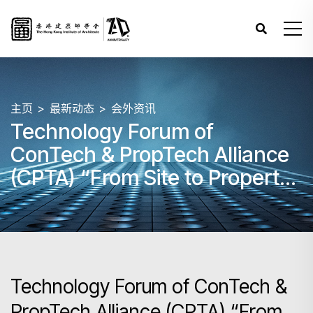
主页
最新动态
会外资讯
Technology Forum of
ConTech & PropTech Alliance
(CPTA) “From Site to Property:
Smart & Sustainable
Construction and
Management”
Technology Forum of ConTech &
PropTech Alliance (CPTA) “From