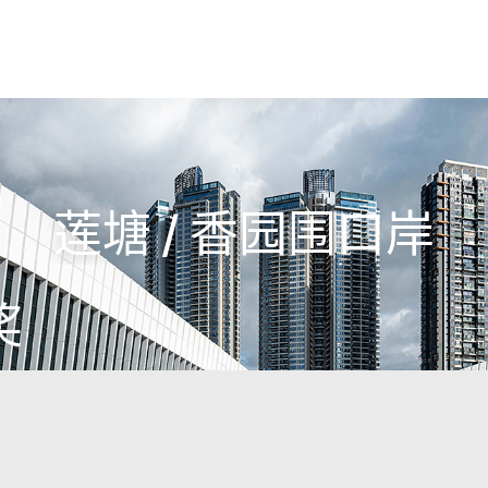
莲塘 / 香园围口岸
奖