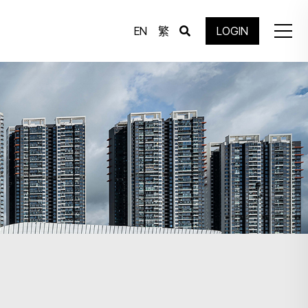
EN
繁
LOGIN