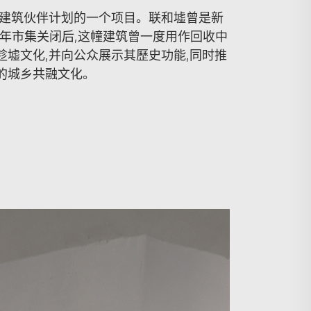
史建筑伙伴计划的⼀个项⽬。联和墟曾是新
2年市集关闭后,这幢建筑曾⼀度⽤作回收中
趁墟文化,并向公众展⽰其歷史功能,同时推
的城乡共融文化。