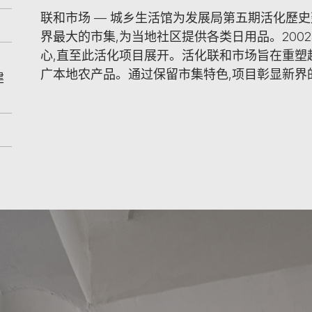
联和市场 — 城乡⽣活馆为发展局第五期活化歷
界最⼤的市集,为当地社区提供各类⽇⽤品。200
⼼,直⾄此活化项⽬展开。活化联和市场旨在重塑
广本地农产品。通过保留市集特⾊,项⽬彰显新界
建