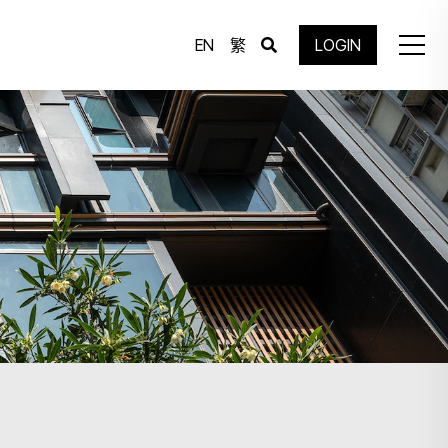
EN
繁
LOGIN