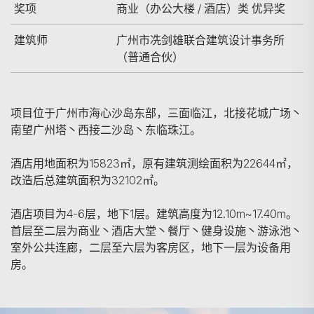
奖项
商业（办公大楼 / 酒店）类 优异奖
建筑师
广州市冼剑雄联合建筑设计事务所
（普通合伙）
项目位于广州市海心沙岛东部，三面临江，北接花城广场丶
南望广州塔丶西接二沙岛丶东临珠江。
酒店用地面积为15823㎡，原有建筑测绘面积为22644㎡，
改造后总建筑面积为32102㎡。
酒店项目为4-6层，地下1层。建筑高度为12.10m~17.40m。
首层至二层为商业丶酒店大堂丶餐厅丶健身设施丶游泳池丶
室外公共连廊，二层至六层为客房区，地下一层为设备用
房。