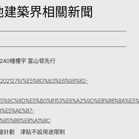
本地建築界相關新聞
240幢樓宇 富山邨先行
ticle/2021276/%E5%8D%B3%E6%99%82-
5%9C%8D%E5%B0%8153%E6%A2%9D%E8%88%8A%E5%
3%E5%AE%87-
%85%88%E8%A1%8C
驗計劃 津貼不設用途限制