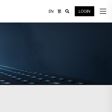
EN
繁
LOGIN