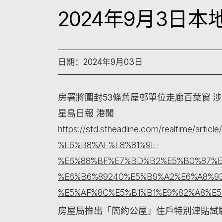
2024年9月3日
日期：2024年9月03日
房署將圍封53條舊屋邨單位走廊百葉窗 涉
星島日報 港聞
https://std.stheadline.com/realtime/ar
%E6%B8%AF%E8%81%9E-
%E6%88%BF%E7%BD%B2%E5%B0%87%E
%E6%B6%89240%E5%B9%A2%E6%A8%9
%E5%AF%8C%E5%B1%B1%E9%82%A8%E5
房屋局推出「簡約公屋」住戶特別津貼試