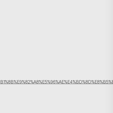
搜寻
B1%8B%E9%82%A8%E5%96%AE%E4%BD%8D%E8%B5%B