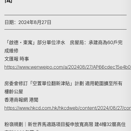
日期：2024年8月27日
「啟德‧東寓」部分單位滲水 房屋局：承建商為60戶完
成維修
文匯報 時事
https://www.wenweipo.com/a/202408/27/AP66cdec15e4b0e
房委會修訂「空置單位翻新津貼」計劃 適用範圍擴至所有
搜寻
樓齡公屋
香港商報網 港聞
https://www.hkcd.com.hk/hkcdweb/content/2024/08/27/con
粉嶺規劃｜新世界馬適路項目擬申放寬高限 建4幢32層高住