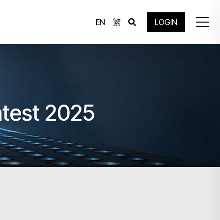
EN
繁
LOGIN
ntest 2025